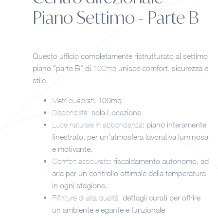
Piano Settimo - Parte B
Questo ufficio completamente ristrutturato al settimo
piano "parte B" di
unisce comfort, sicurezza e
100mq
stile.
: 100mq
Metri quadrati
sola Locazione
Disponibilità:
: piano interamente
Luce naturale in abbondanza
finestrato, per un’atmosfera lavorativa luminosa
e motivante.
: riscaldamento autonomo, ad
Comfort assicurato
aria per un controllo ottimale della temperatura
in ogni stagione.
dettagli curati per offrire
Rifiniture di alta qualità:
un ambiente elegante e funzionale