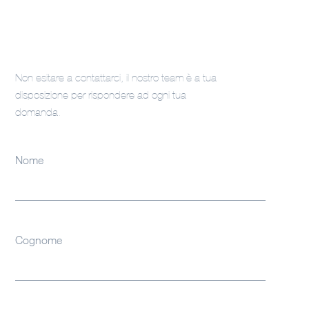
Non esitare a contattarci, il nostro team è a tua
disposizione per rispondere ad ogni tua
domanda.
Nome
Cognome