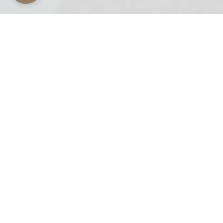
La nostra esperienza
DLL Costruzioni è il frutto della nostra esperienza
ventennale nel campo immobiliare, grazie alla quale
abbiamo avuto modo di acquisire competenze e
professionalità che ci permettono ora di guardare al
futuro sicuri del nostro know-how e pronti ad
affrontare nuove sfide.
Al momento, siamo impegnati a completare i lavori
degli uffici presso le Torri del Centro Direzionale
Summano, un progetto che incarna il nostro
impegno nella riqualificazione di contesti